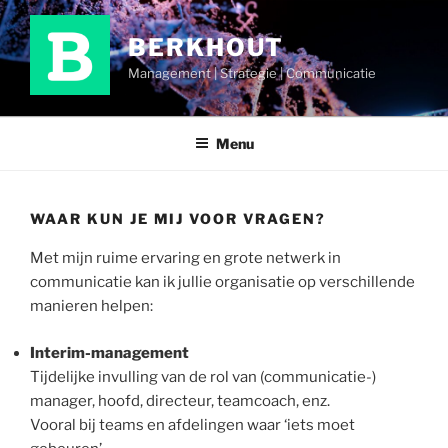
Ga
naar
BERKHOUT
de
Management | Strategie | Communicatie
inhoud
Menu
WAAR KUN JE MIJ VOOR VRAGEN?
Met mijn ruime ervaring en grote netwerk in
communicatie kan ik jullie organisatie op verschillende
manieren helpen:
Interim-management
Tijdelijke invulling van de rol van (communicatie-)
manager, hoofd, directeur, teamcoach, enz.
Vooral bij teams en afdelingen waar ‘iets moet